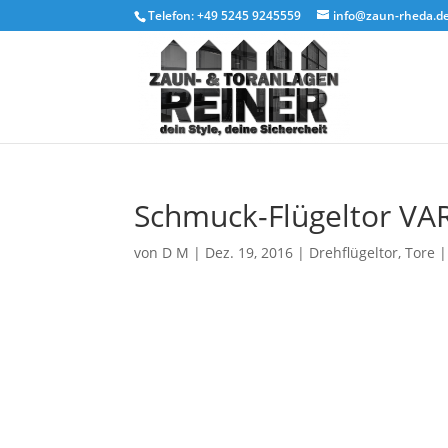
Telefon: +49 5245 9245559
info@zaun-rheda.d
Schmuck-Flügeltor VA
von
D M
|
Dez. 19, 2016
|
Drehflügeltor
,
Tore