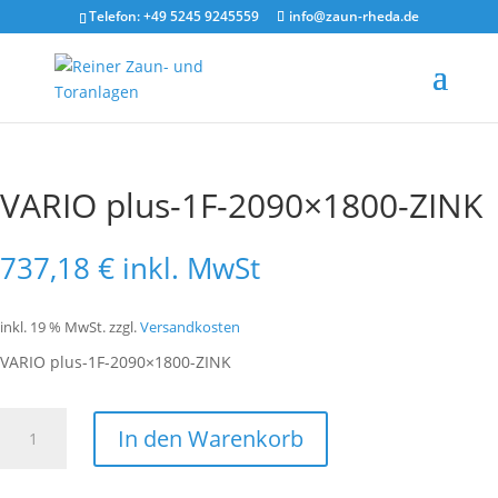
Telefon: +49 5245 9245559
info@zaun-rheda.de
Start
/
Tor
/
Tor 1-flg
/ VARIO plus-1F-2090×1800-ZINK
VARIO plus-1F-2090×1800-ZINK
737,18
€
inkl. MwSt
inkl. 19 % MwSt.
zzgl.
Versandkosten
VARIO plus-1F-2090×1800-ZINK
VARIO
In den Warenkorb
plus-
1F-
2090x1800-