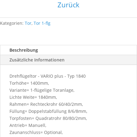
Zurück
ZINK
Menge
Kategorien:
Tor
,
Tor 1-flg
Beschreibung
Zusätzliche Informationen
Drehflügeltor - VARIO plus - Typ 1840
Torhöhe= 1400mm,
Variante= 1-flügelige Toranlage,
Lichte Weite= 1840mm,
Rahmen= Rechteckrohr 60/40/2mm,
Füllung= Doppelstabfüllung 8/6/8mm,
Torpfosten= Quadratrohr 80/80/2mm,
Antrieb= Manuell,
Zaunanschluss= Optional,