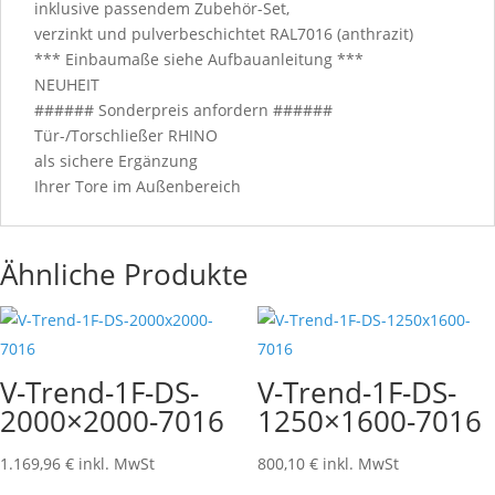
inklusive passendem Zubehör-Set,
verzinkt und pulverbeschichtet RAL7016 (anthrazit)
*** Einbaumaße siehe Aufbauanleitung ***
NEUHEIT
###### Sonderpreis anfordern ######
Tür-/Torschließer RHINO
als sichere Ergänzung
Ihrer Tore im Außenbereich
Ähnliche Produkte
V-Trend-1F-DS-
V-Trend-1F-DS-
2000×2000-7016
1250×1600-7016
1.169,96
€
inkl. MwSt
800,10
€
inkl. MwSt