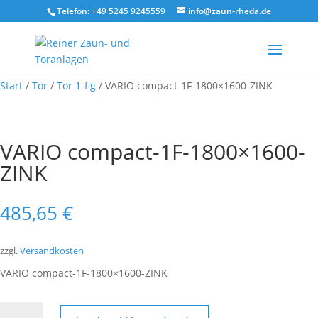
Telefon: +49 5245 9245559
info@zaun-rheda.de
Start
/
Tor
/
Tor 1-flg
/ VARIO compact-1F-1800×1600-ZINK
VARIO compact-1F-1800×1600-
ZINK
485,65
€
zzgl.
Versandkosten
VARIO compact-1F-1800×1600-ZINK
VARIO