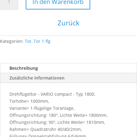
In den Warenkorb
compact-
1F-
1800x1600-
Zurück
ZINK
Menge
Kategorien:
Tor
,
Tor 1-flg
Beschreibung
Zusätzliche Informationen
Drehflügeltor - VARIO compact - Typ 1800,
Torhöhe= 1000mm,
Variante= 1-flügelige Toranlage,
Öffnungsrichtung: 180°, Lichte Weite= 1800mm,
Öffnungsrichtung: 90°, Lichte Weite= 1810mm,
Rahmen= Quadratrohr 40/40/2mm,
Füllung= Doppelstabfüllung 6/5/6mm,