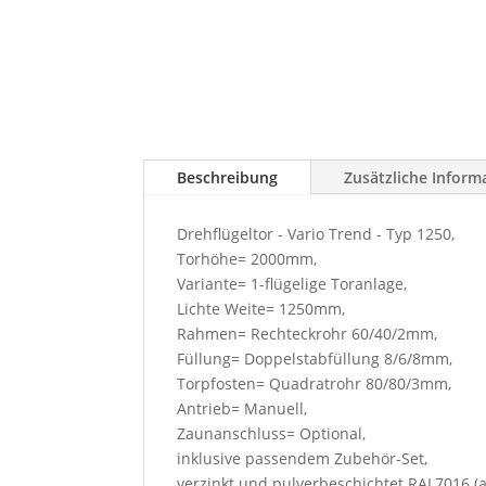
Beschreibung
Zusätzliche Inform
Drehflügeltor - Vario Trend - Typ 1250,
Torhöhe= 2000mm,
Variante= 1-flügelige Toranlage,
Lichte Weite= 1250mm,
Rahmen= Rechteckrohr 60/40/2mm,
Füllung= Doppelstabfüllung 8/6/8mm,
Torpfosten= Quadratrohr 80/80/3mm,
Antrieb= Manuell,
Zaunanschluss= Optional,
inklusive passendem Zubehör-Set,
verzinkt und pulverbeschichtet RAL7016 (a