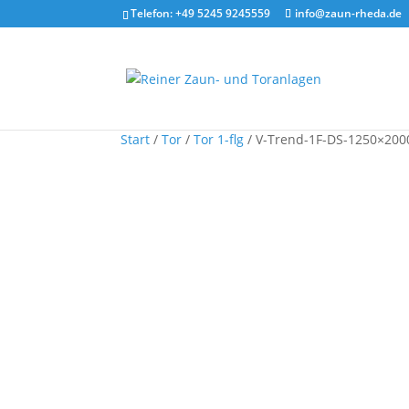
Telefon: +49 5245 9245559
info@zaun-rheda.de
Start
/
Tor
/
Tor 1-flg
/ V-Trend-1F-DS-1250×200