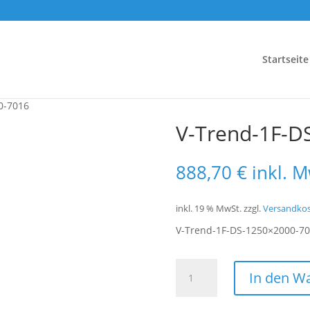
Startseite
0-7016
V-Trend-1F-D
888,70
€
inkl. 
inkl. 19 % MwSt.
zzgl.
Versandko
V-Trend-1F-DS-1250×2000-7
V-
In den W
Trend-
1F-