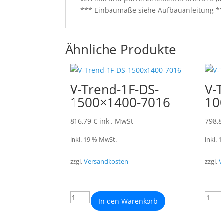
*** Einbaumaße siehe Aufbauanleitung *
Ähnliche Produkte
V-Trend-1F-DS-
V-
1500×1400-7016
10
816,79
€
inkl. MwSt
798,
inkl. 19 % MwSt.
inkl.
zzgl.
Versandkosten
zzgl.
In den Warenkorb