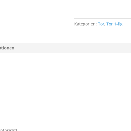
DS-
1250x2000-
7016
Menge
Kategorien:
Tor
,
Tor 1-flg
ationen
nthrazit)