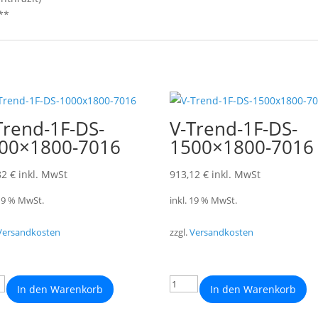
**
Trend-1F-DS-
V-Trend-1F-DS-
00×1800-7016
1500×1800-7016
82
€
inkl. MwSt
913,12
€
inkl. MwSt
 19 % MwSt.
inkl. 19 % MwSt.
Versandkosten
zzgl.
Versandkosten
In den Warenkorb
In den Warenkorb