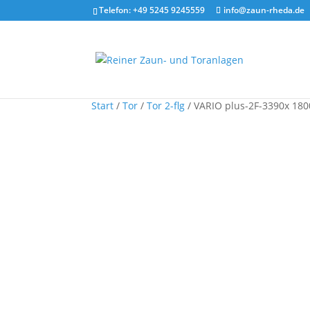
Telefon: +49 5245 9245559
info@zaun-rheda.de
Start
/
Tor
/
Tor 2-flg
/ VARIO plus-2F-3390x 180