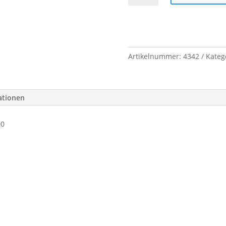
2F-
3390x
1800-
6005
1500
Artikelnummer:
4342
Kateg
/
1750
Menge
ationen
00