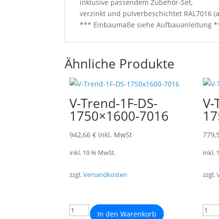
inklusive passendem Zubehör-Set,
verzinkt und pulverbeschichtet RAL7016 (a
*** Einbaumaße siehe Aufbauanleitung *
Ähnliche Produkte
V-Trend-1F-DS-
V-
1750×1600-7016
17
942,66
€
inkl. MwSt
779,
inkl. 19 % MwSt.
inkl.
zzgl.
Versandkosten
zzgl.
In den Warenkorb