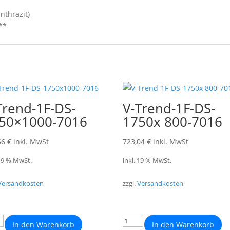
nthrazit)
**
Trend-1F-DS-
V-Trend-1F-DS-
50×1000-7016
1750x 800-7016
56
€
inkl. MwSt
723,04
€
inkl. MwSt
 19 % MwSt.
inkl. 19 % MwSt.
Versandkosten
zzgl.
Versandkosten
In den Warenkorb
In den Warenkorb