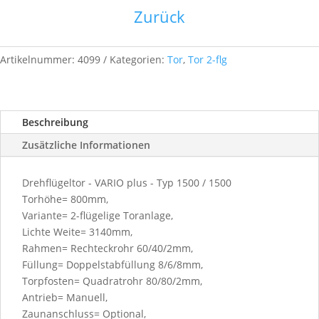
3140x
Zurück
1200-
ZINK
1500
Artikelnummer:
4099
Kategorien:
Tor
,
Tor 2-flg
/
1500
Menge
Beschreibung
Zusätzliche Informationen
Drehflügeltor - VARIO plus - Typ 1500 / 1500
Torhöhe= 800mm,
Variante= 2-flügelige Toranlage,
Lichte Weite= 3140mm,
Rahmen= Rechteckrohr 60/40/2mm,
Füllung= Doppelstabfüllung 8/6/8mm,
Torpfosten= Quadratrohr 80/80/2mm,
Antrieb= Manuell,
Zaunanschluss= Optional,