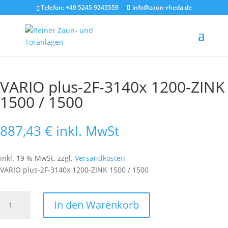
Telefon: +49 5245 9245559
info@zaun-rheda.de
Start
/
Tor
/
Tor 2-flg
/ VARIO plus-2F-3140x 1200-ZINK 1500 / 1500
VARIO plus-2F-3140x 1200-ZINK
1500 / 1500
887,43
€
inkl. MwSt
inkl. 19 % MwSt.
zzgl.
Versandkosten
VARIO plus-2F-3140x 1200-ZINK 1500 / 1500
VARIO
In den Warenkorb
plus-
2F-