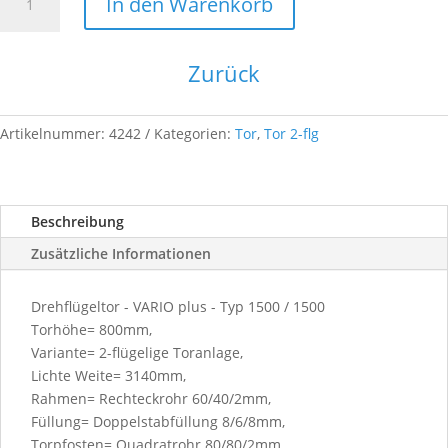
In den Warenkorb
plus-
2F-
3140x
Zurück
1200-
6005
1500
Artikelnummer:
4242
Kategorien:
Tor
,
Tor 2-flg
/
1500
Menge
Beschreibung
Zusätzliche Informationen
Drehflügeltor - VARIO plus - Typ 1500 / 1500
Torhöhe= 800mm,
Variante= 2-flügelige Toranlage,
Lichte Weite= 3140mm,
Rahmen= Rechteckrohr 60/40/2mm,
Füllung= Doppelstabfüllung 8/6/8mm,
Torpfosten= Quadratrohr 80/80/2mm,