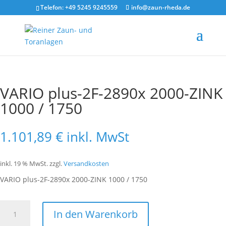
Telefon: +49 5245 9245559
info@zaun-rheda.de
Start
/
Tor
/
Tor 2-flg
/ VARIO plus-2F-2890x 2000-ZINK 1000 / 1750
VARIO plus-2F-2890x 2000-ZINK
1000 / 1750
1.101,89
€
inkl. MwSt
inkl. 19 % MwSt.
zzgl.
Versandkosten
VARIO plus-2F-2890x 2000-ZINK 1000 / 1750
VARIO
In den Warenkorb
plus-