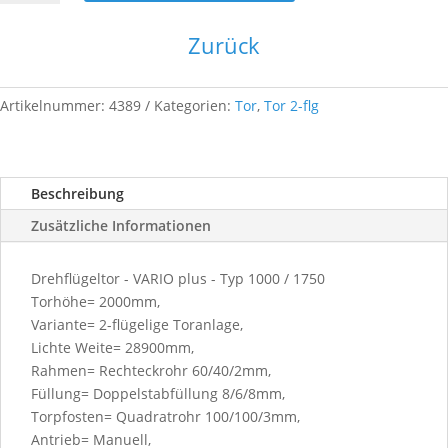
2F-
2890x
Zurück
2000-
ZINK
1000
Artikelnummer:
4389
Kategorien:
Tor
,
Tor 2-flg
/
1750
Menge
Beschreibung
Zusätzliche Informationen
Drehflügeltor - VARIO plus - Typ 1000 / 1750
Torhöhe= 2000mm,
Variante= 2-flügelige Toranlage,
Lichte Weite= 28900mm,
Rahmen= Rechteckrohr 60/40/2mm,
Füllung= Doppelstabfüllung 8/6/8mm,
Torpfosten= Quadratrohr 100/100/3mm,
Antrieb= Manuell,