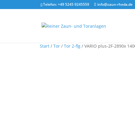
Telefon: +49 5245 9245559
info@zaun-rheda.de
Start
/
Tor
/
Tor 2-flg
/ VARIO plus-2F-2890x 140