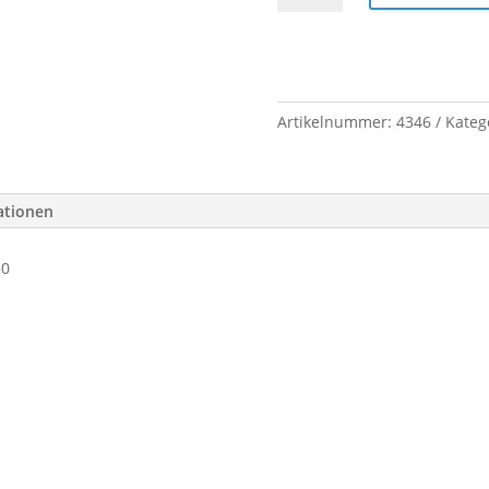
2F-
2890x
1400-
7016
1250
Artikelnummer:
4346
Kateg
/
1500
Menge
ationen
50