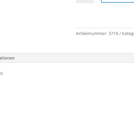
2F-
2640x2000-
6005
1250
/
Artikelnummer:
3718
Kateg
1250
Menge
ationen
50