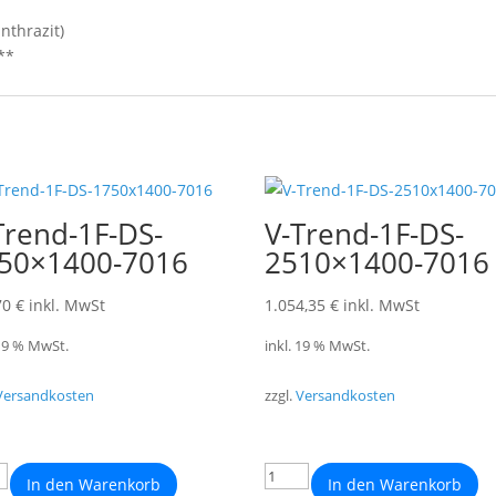
nthrazit)
**
Trend-1F-DS-
V-Trend-1F-DS-
50×1400-7016
2510×1400-7016
70
€
inkl. MwSt
1.054,35
€
inkl. MwSt
 19 % MwSt.
inkl. 19 % MwSt.
Versandkosten
zzgl.
Versandkosten
In den Warenkorb
In den Warenkorb