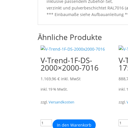
inklusive passendem Zubehör-Set,
verzinkt und pulverbeschichtet RAL7016 (a
*** Einbaumaße siehe Aufbauanleitung *
Ähnliche Produkte
V-Trend-1F-DS-
V-
2000×2000-7016
17
1.169,96
€
inkl. MwSt
888,
inkl. 19 % MwSt.
inkl.
zzgl.
Versandkosten
zzgl.
In den Warenkorb