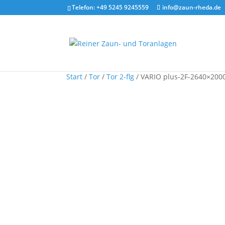
Telefon: +49 5245 9245559
info@zaun-rheda.de
Start
/
Tor
/
Tor 2-flg
/ VARIO plus-2F-2640×2000