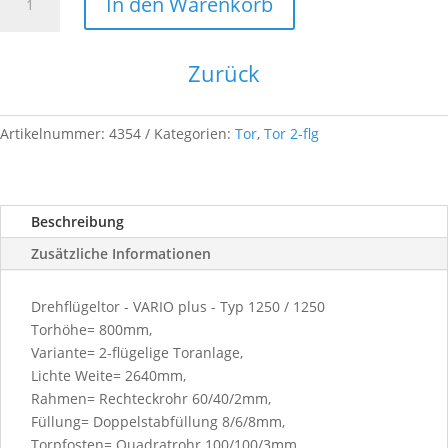
In den Warenkorb
plus-
2F-
2640x
Zurück
1800-
7016
1000
Artikelnummer:
4354
Kategorien:
Tor
,
Tor 2-flg
/
1500
Menge
Beschreibung
Zusätzliche Informationen
Drehflügeltor - VARIO plus - Typ 1250 / 1250
Torhöhe= 800mm,
Variante= 2-flügelige Toranlage,
Lichte Weite= 2640mm,
Rahmen= Rechteckrohr 60/40/2mm,
Füllung= Doppelstabfüllung 8/6/8mm,
Torpfosten= Quadratrohr 100/100/3mm,