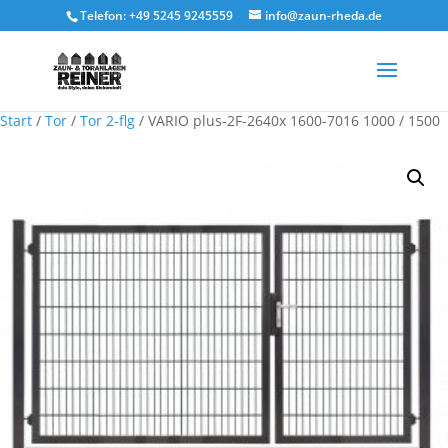
Telefon: +49 5245 9245559
info@zaun-rheda.de
Start
/
Tor
/
Tor 2-flg
/ VARIO plus-2F-2640x 1600-7016 1000 / 1500