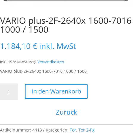
VARIO plus-2F-2640x 1600-7016
1000 / 1500
1.184,10
€
inkl. MwSt
inkl. 19 % MwSt.
zzgl.
Versandkosten
VARIO plus-2F-2640x 1600-7016 1000 / 1500
VARIO
In den Warenkorb
plus-
2F-
2640x
Zurück
1600-
7016
1000
Artikelnummer:
4413
Kategorien:
Tor
,
Tor 2-flg