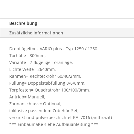
/
1500
Menge
Beschreibung
Zusätzliche Informationen
Drehflügeltor - VARIO plus - Typ 1250 / 1250
Torhöhe= 800mm,
Variante= 2-flügelige Toranlage,
Lichte Weite= 2640mm,
Rahmen= Rechteckrohr 60/40/2mm,
Füllung= Doppelstabfüllung 8/6/8mm,
Torpfosten= Quadratrohr 100/100/3mm,
Antrieb= Manuell,
Zaunanschluss= Optional,
inklusive passendem Zubehör-Set,
verzinkt und pulverbeschichtet RAL7016 (anthrazit)
*** Einbaumaße siehe Aufbauanleitung ***