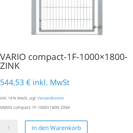
VARIO compact-1F-1000×1800-
ZINK
544,53
€
inkl. MwSt
inkl. 19 % MwSt.
zzgl.
Versandkosten
VARIO compact-1F-1000×1800-ZINK
VARIO
In den Warenkorb
compact-