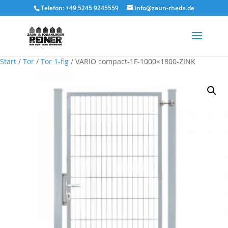
Telefon: +49 5245 9245559
info@zaun-rheda.de
Start
/
Tor
/
Tor 1-flg
/ VARIO compact-1F-1000×1800-ZINK