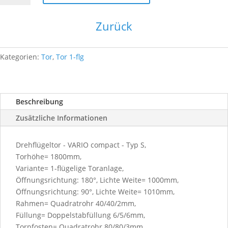
1F-
1000x1800-
Zurück
ZINK
Menge
Kategorien:
Tor
,
Tor 1-flg
Beschreibung
Zusätzliche Informationen
Drehflügeltor - VARIO compact - Typ S,
Torhöhe= 1800mm,
Variante= 1-flügelige Toranlage,
Öffnungsrichtung: 180°, Lichte Weite= 1000mm,
Öffnungsrichtung: 90°, Lichte Weite= 1010mm,
Rahmen= Quadratrohr 40/40/2mm,
Füllung= Doppelstabfüllung 6/5/6mm,
Torpfosten= Quadratrohr 80/80/3mm,