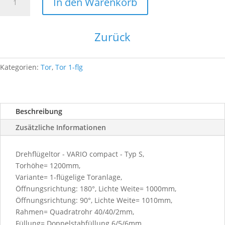
In den Warenkorb
compact-
1F-
1000x1200-
Zurück
6005
Menge
Kategorien:
Tor
,
Tor 1-flg
Beschreibung
Zusätzliche Informationen
Drehflügeltor - VARIO compact - Typ S,
Torhöhe= 1200mm,
Variante= 1-flügelige Toranlage,
Öffnungsrichtung: 180°, Lichte Weite= 1000mm,
Öffnungsrichtung: 90°, Lichte Weite= 1010mm,
Rahmen= Quadratrohr 40/40/2mm,
Füllung= Doppelstabfüllung 6/5/6mm,