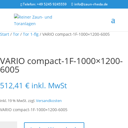
Telefon: +49 5245 9245559
info@zaun-rheda.de
Start
/
Tor
/
Tor 1-flg
/ VARIO compact-1F-1000×1200-6005
VARIO compact-1F-1000×1200-
6005
512,41
€
inkl. MwSt
inkl. 19 % MwSt.
zzgl.
Versandkosten
VARIO compact-1F-1000×1200-6005
VARIO