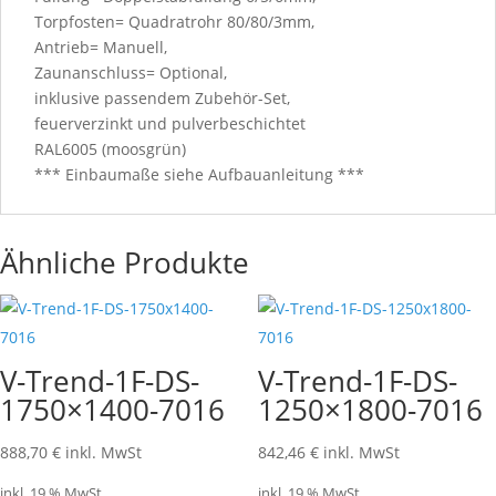
Torpfosten= Quadratrohr 80/80/3mm,
Antrieb= Manuell,
Zaunanschluss= Optional,
inklusive passendem Zubehör-Set,
feuerverzinkt und pulverbeschichtet
RAL6005 (moosgrün)
*** Einbaumaße siehe Aufbauanleitung ***
Ähnliche Produkte
V-Trend-1F-DS-
V-Trend-1F-DS-
1750×1400-7016
1250×1800-7016
888,70
€
inkl. MwSt
842,46
€
inkl. MwSt
inkl. 19 % MwSt.
inkl. 19 % MwSt.