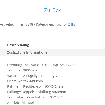
2F-
DS-
Zurück
4490x1800-
6005
Menge
Artikelnummer:
3898
Kategorien:
Tor
,
Tor 2-flg
Beschreibung
Zusätzliche Informationen
Drehflügeltor - Vario Trend - Typ 2250/2250,
Torhöhe= 2000mm,
Variante= 2-flügelige Toranlage,
Lichte Weite= 4490mm,
Rahmen= Rechteckrohr 60/40/2mm,
Füllung= Doppelstabfüllung 8/6/8mm,
Torpfosten= Quadratrohr 100/100/3mm,
Antrieb= Manuell,