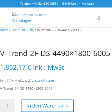
Telefon: +49 5245 9245559
info@zaun-rheda.de
Start
/
Tor
/
Tor 2-flg
/ V-Trend-2F-DS-4490×1800-6005
V-Trend-2F-DS-4490×1800-6005
1.862,17
€
inkl. MwSt
inkl. 19 % MwSt.
zzgl.
Versandkosten
V-Trend-2F-DS-4490×1800-6005
V-
In den Warenkorb
Trend-