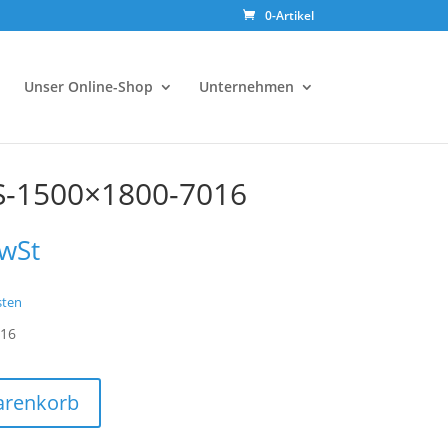
0-Artikel
Unser Online-Shop
Unternehmen
S-1500×1800-7016
MwSt
sten
016
arenkorb