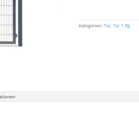
DS-
1500x1800-
7016
Menge
Kategorien:
Tor
,
Tor 1-flg
ationen