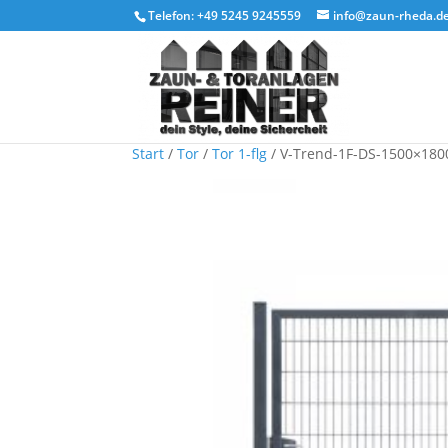
Telefon: +49 5245 9245559
info@zaun-rheda.d
Start
/
Tor
/
Tor 1-flg
/ V-Trend-1F-DS-1500×180