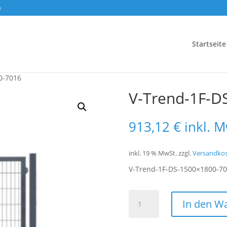
e
Startseite
0-7016
V-Trend-1F-D
913,12
€
inkl. 
inkl. 19 % MwSt.
zzgl.
Versandko
V-Trend-1F-DS-1500×1800-7
V-
In den W
Trend-
1F-