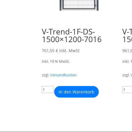
V-Trend-1F-DS-
V-
1500×1200-7016
15
761,55
€
inkl. MwSt
961,
inkl. 19 % MwSt.
inkl.
zzgl.
Versandkosten
zzgl.
In den Warenkorb