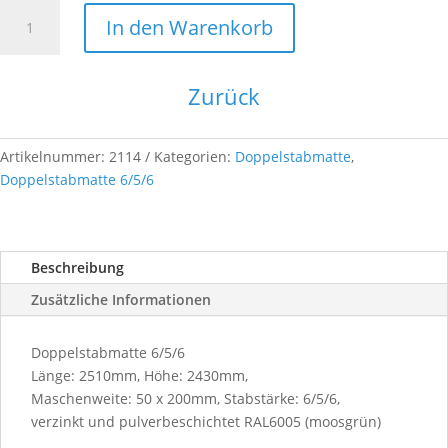
Doppelstabmatte
In den Warenkorb
6/5/6
-
2430
Zurück
-
6005
Menge
Artikelnummer:
2114
Kategorien:
Doppelstabmatte
,
Doppelstabmatte 6/5/6
Beschreibung
Zusätzliche Informationen
Doppelstabmatte 6/5/6
Länge: 2510mm, Höhe: 2430mm,
Maschenweite: 50 x 200mm, Stabstärke: 6/5/6,
verzinkt und pulverbeschichtet RAL6005 (moosgrün)