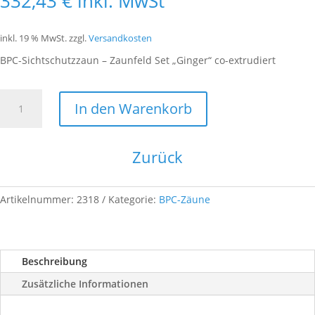
332,43
€
inkl. MwSt
inkl. 19 % MwSt.
zzgl.
Versandkosten
BPC-Sichtschutzzaun – Zaunfeld Set „Ginger“ co-extrudiert
BPC-
In den Warenkorb
Sichtschutzzaun
-
Zaunfeld
Zurück
Set
"Ginger"
co-
Artikelnummer:
2318
Kategorie:
BPC-Zäune
extrudiert
Menge
Beschreibung
Zusätzliche Informationen