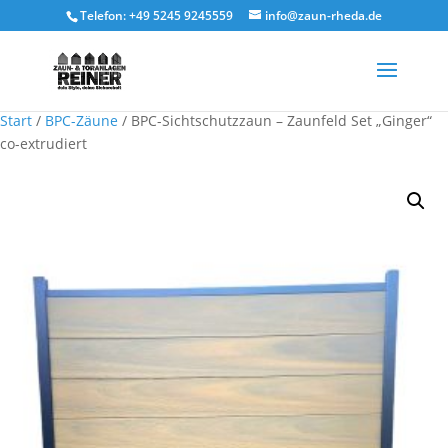
Telefon: +49 5245 9245559
info@zaun-rheda.de
Start
/
BPC-Zäune
/ BPC-Sichtschutzzaun – Zaunfeld Set „Ginger“
co-extrudiert