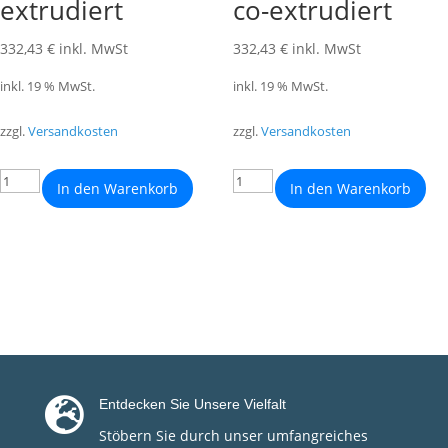
extrudiert
co-extrudiert
332,43
€
inkl. MwSt
332,43
€
inkl. MwSt
inkl. 19 % MwSt.
inkl. 19 % MwSt.
zzgl.
Versandkosten
zzgl.
Versandkosten
In den Warenkorb
In den Warenkorb

Entdecken Sie Unsere Vielfalt
Stöbern Sie durch unser umfangreiches