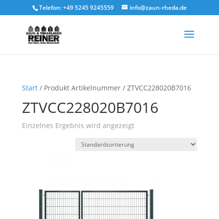
Telefon: +49 5245 9245559
info@zaun-rheda.de
Start
/ Produkt Artikelnummer / ZTVCC228020B7016
ZTVCC228020B7016
Einzelnes Ergebnis wird angezeigt