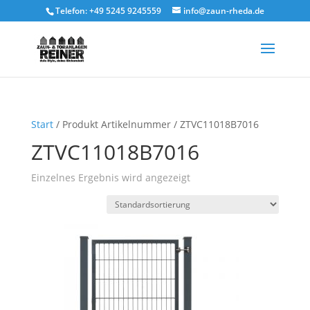
Telefon: +49 5245 9245559
info@zaun-rheda.de
Start
/ Produkt Artikelnummer / ZTVC11018B7016
ZTVC11018B7016
Einzelnes Ergebnis wird angezeigt