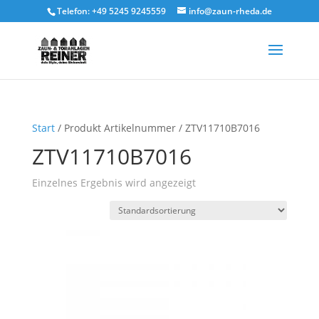
Telefon: +49 5245 9245559
info@zaun-rheda.de
Start
/ Produkt Artikelnummer / ZTV11710B7016
ZTV11710B7016
Einzelnes Ergebnis wird angezeigt