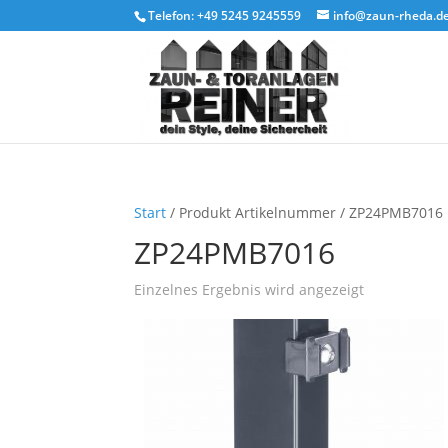
Telefon: +49 5245 9245559
info@zaun-rheda.d
Start
/ Produkt Artikelnummer / ZP24PMB7016
ZP24PMB7016
Einzelnes Ergebnis wird angezeigt